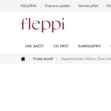
Přejít
Náš příběh
Doprava a platba
Seznam přání
Fle
na
obsah
JAK ZAČÍT
CO FRČÍ
SAMOLEPKY
Prodej skončil
Magnetický klip Oliblock | Rose Gol
Domů