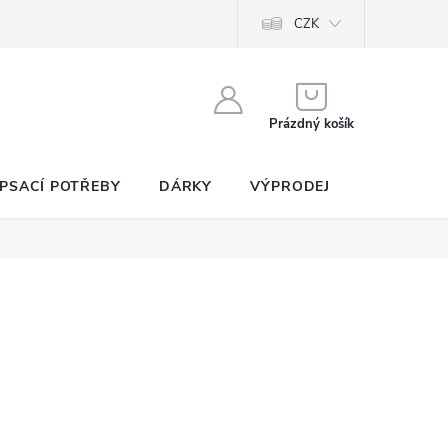
CZK
NÁKUPNÍ
KOŠÍK
Prázdný košík
PSACÍ POTŘEBY
DÁRKY
VÝPRODEJ
SEZNAM P