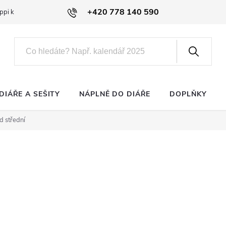
+420 778 140 590
ppi klub
DIÁŘE A SEŠITY
NÁPLNĚ DO DIÁŘE
DOPLŇKY
d střední