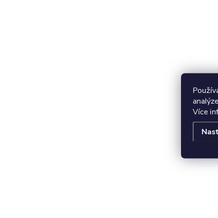
Použív
analýze
Více i
Nast