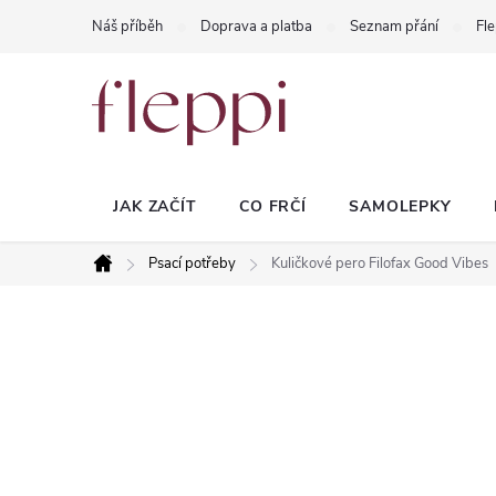
Přejít
Náš příběh
Doprava a platba
Seznam přání
Fle
na
obsah
JAK ZAČÍT
CO FRČÍ
SAMOLEPKY
Psací potřeby
Kuličkové pero Filofax Good Vibes
Domů