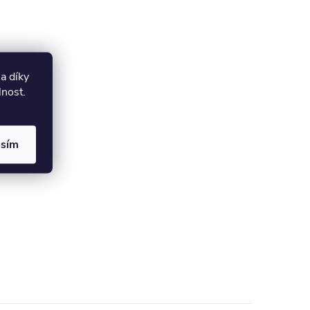
a díky
lnost.
asím