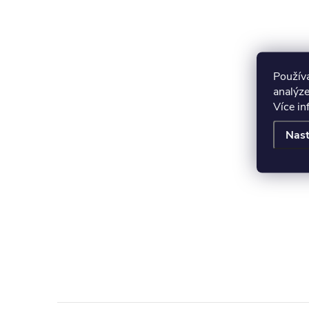
Použív
analýze
Více i
Nast