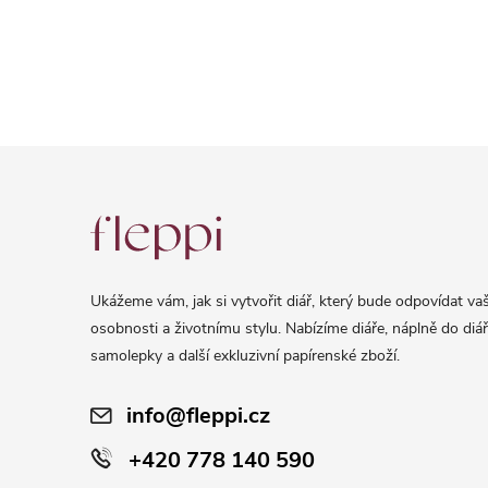
Z
á
p
a
Ukážeme vám, jak si vytvořit diář, který bude odpovídat vaš
t
osobnosti a životnímu stylu. Nabízíme diáře, náplně do diář
í
samolepky a další exkluzivní papírenské zboží.
info@fleppi.cz
+420 778 140 590