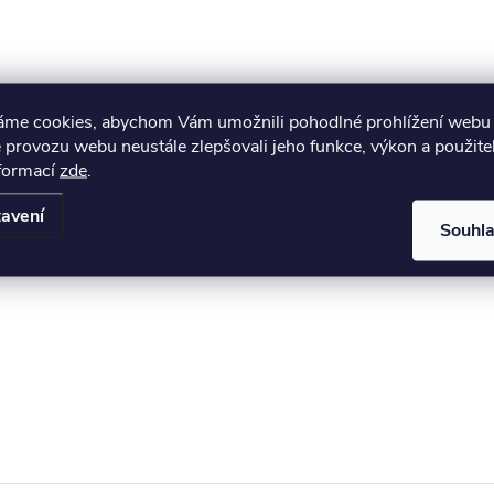
áme cookies, abychom Vám umožnili pohodlné prohlížení webu 
 provozu webu neustále zlepšovali jeho funkce, výkon a použite
nformací
zde
.
avení
Souhl