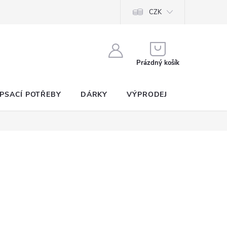
CZK
NÁKUPNÍ
KOŠÍK
Prázdný košík
PSACÍ POTŘEBY
DÁRKY
VÝPRODEJ
SEZNAM P