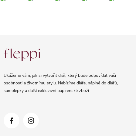
Z
á
p
a
Ukážeme vám, jak si vytvořit diář, který bude odpovídat vaší
t
osobnosti a životnímu stylu. Nabízíme diáře, náplně do diářů,
samolepky a další exkluzivní papírenské zboží.
í